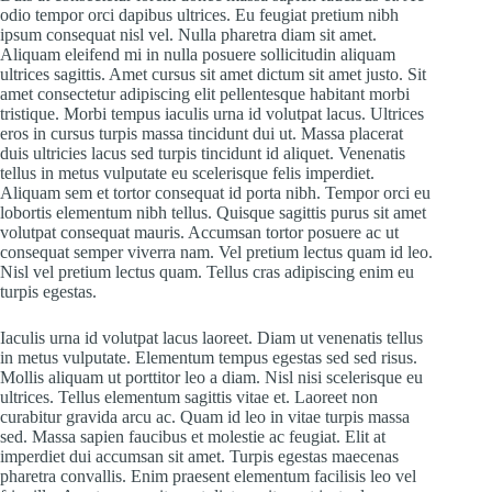
odio tempor orci dapibus ultrices. Eu feugiat pretium nibh
ipsum consequat nisl vel. Nulla pharetra diam sit amet.
Aliquam eleifend mi in nulla posuere sollicitudin aliquam
ultrices sagittis. Amet cursus sit amet dictum sit amet justo. Sit
amet consectetur adipiscing elit pellentesque habitant morbi
tristique. Morbi tempus iaculis urna id volutpat lacus. Ultrices
eros in cursus turpis massa tincidunt dui ut. Massa placerat
duis ultricies lacus sed turpis tincidunt id aliquet. Venenatis
tellus in metus vulputate eu scelerisque felis imperdiet.
Aliquam sem et tortor consequat id porta nibh. Tempor orci eu
lobortis elementum nibh tellus. Quisque sagittis purus sit amet
volutpat consequat mauris. Accumsan tortor posuere ac ut
consequat semper viverra nam. Vel pretium lectus quam id leo.
Nisl vel pretium lectus quam. Tellus cras adipiscing enim eu
turpis egestas.
Iaculis urna id volutpat lacus laoreet. Diam ut venenatis tellus
in metus vulputate. Elementum tempus egestas sed sed risus.
Mollis aliquam ut porttitor leo a diam. Nisl nisi scelerisque eu
ultrices. Tellus elementum sagittis vitae et. Laoreet non
curabitur gravida arcu ac. Quam id leo in vitae turpis massa
sed. Massa sapien faucibus et molestie ac feugiat. Elit at
imperdiet dui accumsan sit amet. Turpis egestas maecenas
pharetra convallis. Enim praesent elementum facilisis leo vel