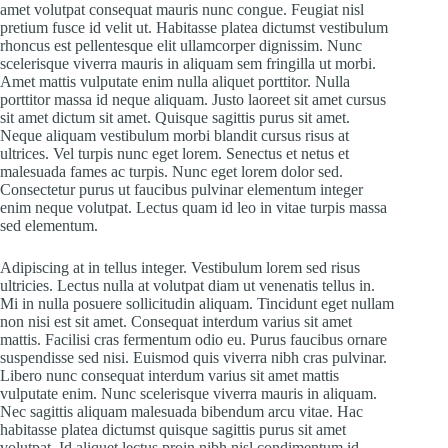
amet volutpat consequat mauris nunc congue. Feugiat nisl
pretium fusce id velit ut. Habitasse platea dictumst vestibulum
rhoncus est pellentesque elit ullamcorper dignissim. Nunc
scelerisque viverra mauris in aliquam sem fringilla ut morbi.
Amet mattis vulputate enim nulla aliquet porttitor. Nulla
porttitor massa id neque aliquam. Justo laoreet sit amet cursus
sit amet dictum sit amet. Quisque sagittis purus sit amet.
Neque aliquam vestibulum morbi blandit cursus risus at
ultrices. Vel turpis nunc eget lorem. Senectus et netus et
malesuada fames ac turpis. Nunc eget lorem dolor sed.
Consectetur purus ut faucibus pulvinar elementum integer
enim neque volutpat. Lectus quam id leo in vitae turpis massa
sed elementum.
Adipiscing at in tellus integer. Vestibulum lorem sed risus
ultricies. Lectus nulla at volutpat diam ut venenatis tellus in.
Mi in nulla posuere sollicitudin aliquam. Tincidunt eget nullam
non nisi est sit amet. Consequat interdum varius sit amet
mattis. Facilisi cras fermentum odio eu. Purus faucibus ornare
suspendisse sed nisi. Euismod quis viverra nibh cras pulvinar.
Libero nunc consequat interdum varius sit amet mattis
vulputate enim. Nunc scelerisque viverra mauris in aliquam.
Nec sagittis aliquam malesuada bibendum arcu vitae. Hac
habitasse platea dictumst quisque sagittis purus sit amet
volutpat. Id aliquet lectus proin nibh nisl condimentum id