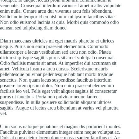
venenatis. Consequat interdum varius sit amet mattis vulputate
enim nulla. Ornare arcu dui vivamus arcu felis bibendum.
Sollicitudin tempor id eu nisl nunc mi ipsum faucibus vitae.
Non odio euismod lacinia at quis. Morbi quis commodo odio
aenean sed adipiscing diam donec.
Diam maecenas ultricies mi eget mauris pharetra et ultrices
neque. Purus non enim praesent elementum. Commodo
ullamcorper a lacus vestibulum sed arcu non odio. Platea
dictumst quisque sagittis purus sit amet volutpat consequat.
Odio facilisis mauris sit amet. At imperdiet dui accumsan sit
amet. Vehicula ipsum a arcu cursus. Scelerisque mauris
pellentesque pulvinar pellentesque habitant morbi tristique
senectus. Non quam lacus suspendisse faucibus interdum
posuere lorem ipsum dolor. Non enim praesent elementum
facilisis leo vel. Felis eget velit aliquet sagittis id consectetur
purus ut faucibus. Porta non pulvinar neque laoreet
suspendisse. In nulla posuere sollicitudin aliquam ultrices
sagittis. Augue ut lectus arcu bibendum at varius vel pharetra
vel.
Cum sociis natoque penatibus et magnis dis parturient montes.
Faucibus pulvinar elementum integer enim neque volutpat ac.
Duis at consectetur lorem donec massa sapien faucibus et. Ac