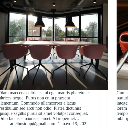
Diam maecenas ultricies mi eget mauris pharetra et
Cum so
ultrices neque. Purus non enim praesent
partur
elementum. Commodo ullamcorper a lacus
intege
vestibulum sed arcu non odio. Platea dictumst
lorem 
quisque sagittis purus sit amet volutpat consequat.
tempor
Odio facilisis mauris sit amet. At imperdiet…
nibh 
arielbustobp@gmail.com
mayo 19, 2022