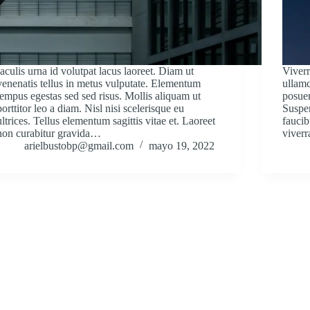
Iaculis urna id volutpat lacus laoreet. Diam ut
Viverr
venenatis tellus in metus vulputate. Elementum
ullamc
tempus egestas sed sed risus. Mollis aliquam ut
posuer
porttitor leo a diam. Nisl nisi scelerisque eu
Suspen
ultrices. Tellus elementum sagittis vitae et. Laoreet
faucib
non curabitur gravida…
viver
arielbustobp@gmail.com
mayo 19, 2022