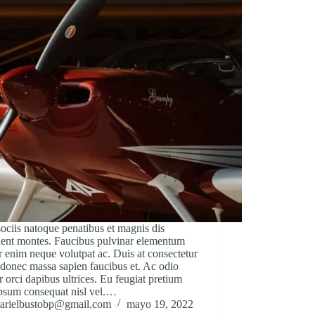
ciis natoque penatibus et magnis dis
ient montes. Faucibus pulvinar elementum
r enim neque volutpat ac. Duis at consectetur
donec massa sapien faucibus et. Ac odio
 orci dapibus ultrices. Eu feugiat pretium
ipsum consequat nisl vel.…
arielbustobp@gmail.com
mayo 19, 2022