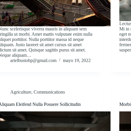
Lectus
Nunc scelerisque viverra mauris in aliquam sem
Mi in 
fringilla ut morbi. Amet mattis vulputate enim nulla
eget n
aliquet porttitor. Nulla porttitor massa id neque
interd
aliquam. Justo laoreet sit amet cursus sit amet
fermen
dictum sit amet. Quisque sagittis purus sit amet.
suspen
Neque aliquam…
arielbustobp@gmail.com
mayo 19, 2022
Agriculture
,
Communications
Aliquam Eleifend Nulla Posuere Sollicitudin
Morbi