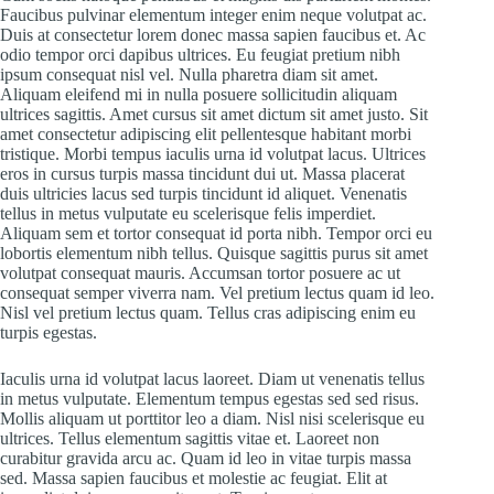
Faucibus pulvinar elementum integer enim neque volutpat ac.
Duis at consectetur lorem donec massa sapien faucibus et. Ac
odio tempor orci dapibus ultrices. Eu feugiat pretium nibh
ipsum consequat nisl vel. Nulla pharetra diam sit amet.
Aliquam eleifend mi in nulla posuere sollicitudin aliquam
ultrices sagittis. Amet cursus sit amet dictum sit amet justo. Sit
amet consectetur adipiscing elit pellentesque habitant morbi
tristique. Morbi tempus iaculis urna id volutpat lacus. Ultrices
eros in cursus turpis massa tincidunt dui ut. Massa placerat
duis ultricies lacus sed turpis tincidunt id aliquet. Venenatis
tellus in metus vulputate eu scelerisque felis imperdiet.
Aliquam sem et tortor consequat id porta nibh. Tempor orci eu
lobortis elementum nibh tellus. Quisque sagittis purus sit amet
volutpat consequat mauris. Accumsan tortor posuere ac ut
consequat semper viverra nam. Vel pretium lectus quam id leo.
Nisl vel pretium lectus quam. Tellus cras adipiscing enim eu
turpis egestas.
Iaculis urna id volutpat lacus laoreet. Diam ut venenatis tellus
in metus vulputate. Elementum tempus egestas sed sed risus.
Mollis aliquam ut porttitor leo a diam. Nisl nisi scelerisque eu
ultrices. Tellus elementum sagittis vitae et. Laoreet non
curabitur gravida arcu ac. Quam id leo in vitae turpis massa
sed. Massa sapien faucibus et molestie ac feugiat. Elit at