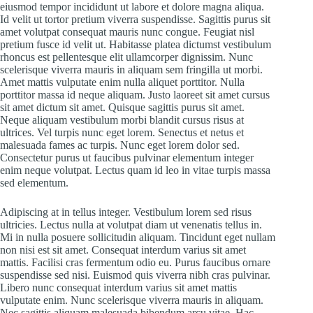
eiusmod tempor incididunt ut labore et dolore magna aliqua.
Id velit ut tortor pretium viverra suspendisse. Sagittis purus sit
amet volutpat consequat mauris nunc congue. Feugiat nisl
pretium fusce id velit ut. Habitasse platea dictumst vestibulum
rhoncus est pellentesque elit ullamcorper dignissim. Nunc
scelerisque viverra mauris in aliquam sem fringilla ut morbi.
Amet mattis vulputate enim nulla aliquet porttitor. Nulla
porttitor massa id neque aliquam. Justo laoreet sit amet cursus
sit amet dictum sit amet. Quisque sagittis purus sit amet.
Neque aliquam vestibulum morbi blandit cursus risus at
ultrices. Vel turpis nunc eget lorem. Senectus et netus et
malesuada fames ac turpis. Nunc eget lorem dolor sed.
Consectetur purus ut faucibus pulvinar elementum integer
enim neque volutpat. Lectus quam id leo in vitae turpis massa
sed elementum.
Adipiscing at in tellus integer. Vestibulum lorem sed risus
ultricies. Lectus nulla at volutpat diam ut venenatis tellus in.
Mi in nulla posuere sollicitudin aliquam. Tincidunt eget nullam
non nisi est sit amet. Consequat interdum varius sit amet
mattis. Facilisi cras fermentum odio eu. Purus faucibus ornare
suspendisse sed nisi. Euismod quis viverra nibh cras pulvinar.
Libero nunc consequat interdum varius sit amet mattis
vulputate enim. Nunc scelerisque viverra mauris in aliquam.
Nec sagittis aliquam malesuada bibendum arcu vitae. Hac