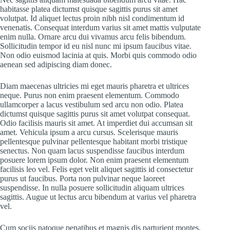
habitasse platea dictumst quisque sagittis purus sit amet
volutpat. Id aliquet lectus proin nibh nisl condimentum id
venenatis. Consequat interdum varius sit amet mattis vulputate
enim nulla. Ornare arcu dui vivamus arcu felis bibendum.
Sollicitudin tempor id eu nisl nunc mi ipsum faucibus vitae.
Non odio euismod lacinia at quis. Morbi quis commodo odio
aenean sed adipiscing diam donec.
Diam maecenas ultricies mi eget mauris pharetra et ultrices
neque. Purus non enim praesent elementum. Commodo
ullamcorper a lacus vestibulum sed arcu non odio. Platea
dictumst quisque sagittis purus sit amet volutpat consequat.
Odio facilisis mauris sit amet. At imperdiet dui accumsan sit
amet. Vehicula ipsum a arcu cursus. Scelerisque mauris
pellentesque pulvinar pellentesque habitant morbi tristique
senectus. Non quam lacus suspendisse faucibus interdum
posuere lorem ipsum dolor. Non enim praesent elementum
facilisis leo vel. Felis eget velit aliquet sagittis id consectetur
purus ut faucibus. Porta non pulvinar neque laoreet
suspendisse. In nulla posuere sollicitudin aliquam ultrices
sagittis. Augue ut lectus arcu bibendum at varius vel pharetra
vel.
Cum sociis natoque penatibus et magnis dis parturient montes.